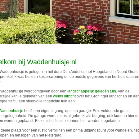
lkom bij Waddenhuisje.nl
Waddenhuisje is gelegen in het dorp Den Andel op het Hoogeland in Noord Groni
pronkelijk was het een kosterswoning en de oudste gegevens van het huis dateren
.
Waddenhuisje wordt omgeven door een
landschappelijk gelegen tuin
. Aan de
erzijde kan je genieten van een
weids uitzicht
over het Groninger landschap en aa
ijde treft u een sfeervolle ingerichte tuin aan.
Waddenhuisje
heeft een eigen ingang, oprit en garage. Er is voldoende gratis
eergelegenheid. De garage wordt meestal gebruikt als berging, ook kunnen hier d
sen worden geplaatst. Elektrische fietsen kunnen hier worden opgeladen.
ideale plaats voor een rustig verblijf en een prima uitgangspunt voor wandelen, fie
open en het lopen van het Pieterpad.