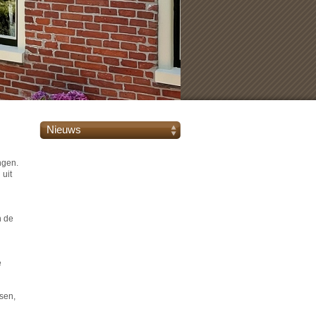
Nieuws
ngen.
 uit
n de
e
tsen,