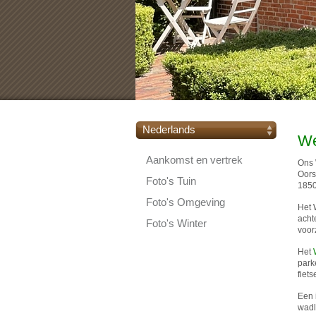
Nederlands
We
Aankomst en vertrek
Ons 
Oors
Foto's Tuin
1850
Foto's Omgeving
Het 
acht
Foto's Winter
voorz
Het
park
fiet
Een 
wadl