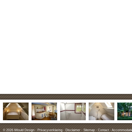
© 2026
iWould Design
-
Privacyverklaring
-
Disclaimer
-
Sitemap
-
Contact
- Accommodati